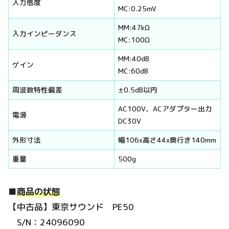
入力感度
MC:0.25mV
MM:47kΩ
入力インピーダンス
MC:100Ω
MM:40dB
ゲイン
MC:60dB
周波数特性偏差
±0.5dB以内
AC100V、ACアダプター出力
電源
DC30V
外形寸法
幅106x高さ44x奥行き140mm
重量
500g
■
商品の状態
【中古品】東京サウンド PE50
S/N：24096090