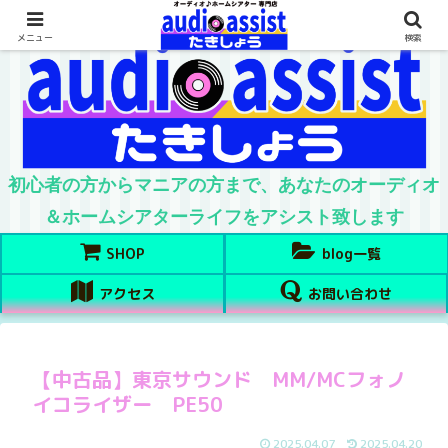
メニュー
検索
初心者の方からマニアの方まで、あなたのオーディオ
＆ホームシアターライフをアシスト致します
SHOP
blog一覧
アクセス
お問い合わせ
【中古品】東京サウンド MM/MCフォノ
イコライザー PE50
2025.04.07
2025.04.20