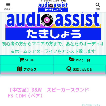
メニュー
検索
初心者の方からマニアの方まで、あなたのオーディオ
＆ホームシアターライフをアシスト致します
SHOP
blog一覧
アクセス
お問い合わせ
【中古品】B&W スピーカースタンド
FS-CDM（ペア）
2026.05.13