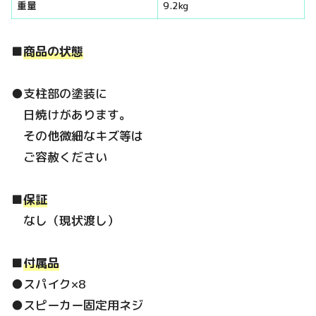
重量
9.2kg
■
商品の状態
●支柱部の塗装に
日焼けがあります。
その他微細なキズ等は
ご容赦ください
■
保証
なし（現状渡し）
■
付属品
●スパイク×8
●スピーカー固定用ネジ