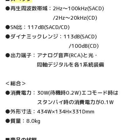
●再生周波数帯域：2Hz～100kHz(SACD)
/2Hz～20kHz(CD)
●SN比：117dB(SACD/CD)
●ダイナミックレンジ：113dB(SACD)
/100dB(CD)
●出力端子：アナログ音声(RCA)と光・
同軸デジタルを各1系統装備
＜総合＞
●消費電力：30W(待機時0.2W)エコモード時は
スタンバイ時の消費電力が0.1W
●外形寸法：434W×134H×331Dmm
●質量：8.0kg
■
商品の状態