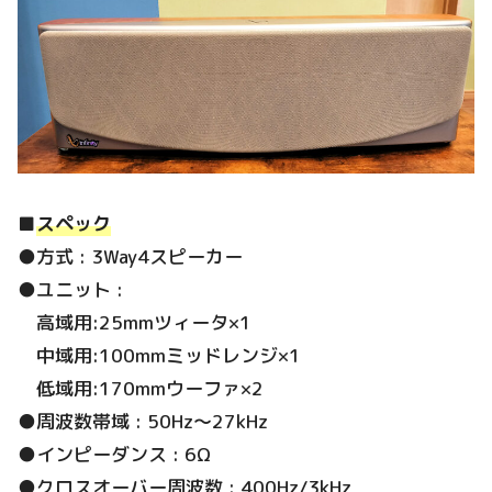
■
スペック
●方式 : 3Way4スピーカー
●ユニット :
高域用:25mmツィータ×1
中域用:100mmミッドレンジ×1
低域用:170mmウーファ×2
●周波数帯域 : 50Hz～27kHz
●インピーダンス : 6Ω
●クロスオーバー周波数 : 400Hz/3kHz