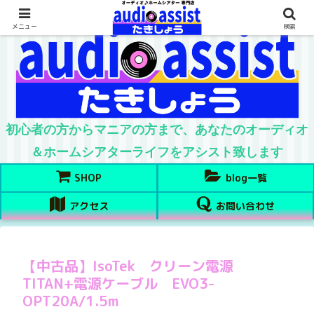
メニュー
検索
初心者の方からマニアの方まで、あなたのオーディオ
＆ホームシアターライフをアシスト致します
SHOP
blog一覧
アクセス
お問い合わせ
【中古品】IsoTek クリーン電源
TITAN+電源ケーブル EVO3-
OPT20A/1.5m