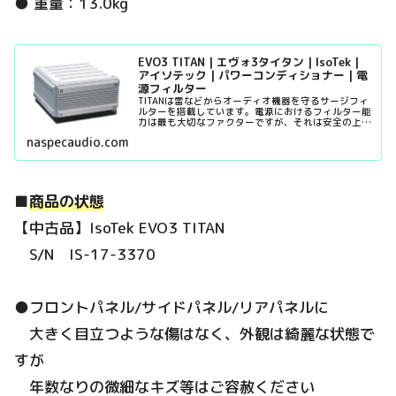
● 重量：13.0kg
EVO3 TITAN | エヴォ3タイタン | ​IsoTek |
アイソテック | パワーコンディショナー | 電
源フィルター
TITANは雷などからオーディオ機器を守るサージフィ
ルターを搭載しています。電源におけるフィルター能
力は最も大切なファクターですが、それは安全の上に
成り立っていなくてはなりません。サージフィルター
naspecaudio.com
を搭...
■
商品の状態
【中古品】IsoTek EVO3 TITAN
S/N IS-17-3370
●フロントパネル/サイドパネル/リアパネルに
大きく目立つような傷はなく、外観は綺麗な状態で
すが
年数なりの微細なキズ等はご容赦ください