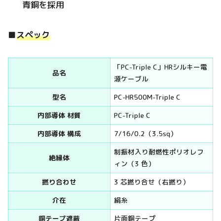
青銅を採用
■
スペック
「PC-Triple C」HRシルキー電
品名
源ケーブル
型名
PC-HR500M-Triple C
内部導体 材質
PC-Triple C
内部導体 構成
7/16/0.2（3.5sq）
制振材入り耐燃性ポリオレフ
絶縁体
ィン（3 色）
撚り合わせ
3 芯撚り合せ（右撚り）
介在
絹糸
銅テープ遮蔽
片面銅テープ