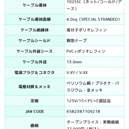
102SSC（ホット/コールド/ア
ケーブル導体
ース）
ケーブル導体面積
4.0sq（SPECIAL STRANDED）
ケーブル絶縁体
高分子ポリオレフィン
ケーブルシールド
銅箔テープ
ケーブル外装シース
PVC+ポリオレフィン
ケーブル外径
13.0mm
電源プラグ＆コネクタ
V-XY / V-XX
ベリリウム銅 / プラチナ・パ
電極材質＆メッキ
ラジウム・金メッキ
定格
125V/15＜PS＞E認証品
JAN CODE
4582387109218
オープンプライス：実勢価格
価格
77,000円（税込）