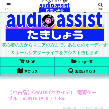
メニュー
検索
初心者の方からマニアの方まで、あなたのオーディオ
＆ホームシアターライフをアシスト致します
SHOP
blog一覧
アクセス
お問い合わせ
【中古品】OYAIDE(オヤイデ) 電源ケー
ブル VONDITA-X / 1.8m
2025.06.17
2026.02.28