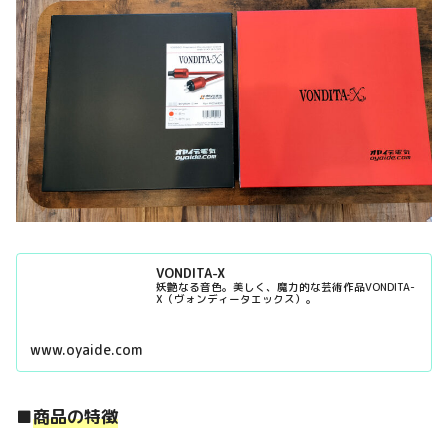
VONDITA-X
妖艶なる音色。美しく、魔力的な芸術作品VONDITA-
X（ヴォンディータエックス）。
www.oyaide.com
■
商品の特徴