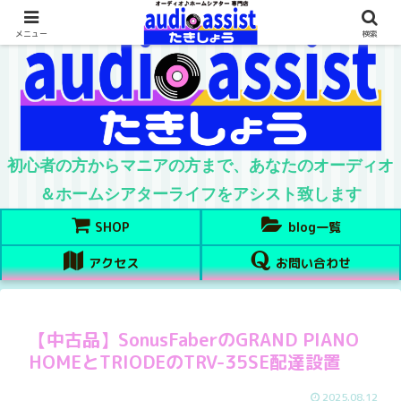
メニュー
検索
初心者の方からマニアの方まで、あなたのオーディオ
＆ホームシアターライフをアシスト致します
SHOP
blog一覧
アクセス
お問い合わせ
【中古品】SonusFaberのGRAND PIANO
HOMEとTRIODEのTRV-35SE配達設置
2025.08.12