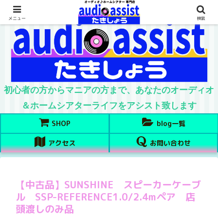
メニュー
検索
初心者の方からマニアの方まで、あなたのオーディオ
＆ホームシアターライフをアシスト致します
SHOP
blog一覧
アクセス
お問い合わせ
【中古品】SUNSHINE スピーカーケーブ
ル SSP-REFERENCE1.0/2.4mペア 店
頭渡しのみ品