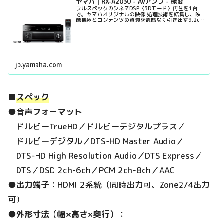
ヤマハ | RX-A2030 - AVアンプ - 概要
フルスペックのシネマDSP〈3Dモード〉再生を1台
で。ヤマハオリジナルの映像 処理技術を結集し、映
像機器とコンテンツの資質を遺憾なく引き出す9.2ch
AVレシーバー
jp.yamaha.com
■
スペック
●
音声フォーマット
ドルビーTrueHD／ドルビーデジタルプラス／
ドルビーデジタル／DTS-HD Master Audio／
DTS-HD High Resolution Audio／DTS Express／
DTS／DSD 2ch-6ch／PCM 2ch-8ch／AAC
●
出力端子
：HDMI 2系統（同時出力可、Zone2/4出力
可）
●
外形寸法（幅×高さ×奥行）
：