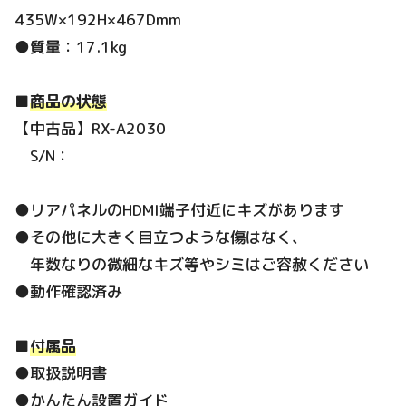
435W×192H×467Dmm
●
質量
：17.1kg
■
商品の状態
【中古品】RX-A2030
S/N：
●リアパネルのHDMI端子付近にキズがあります
●その他に大きく目立つような傷はなく、
年数なりの微細なキズ等やシミはご容赦ください
●動作確認済み
■
付属品
●取扱説明書
●かんたん設置ガイド