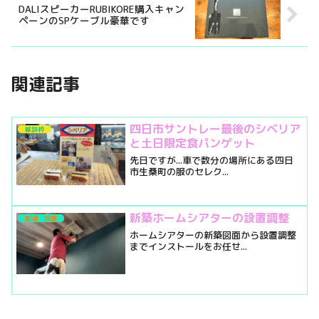
DALIスピーカーRUBIKORE購入キャン
ペーンのSPケーブル豪華です
関連記事
四日市サントレー最後のシベリア
雑談枠
と土日限定食パンゲット
先日ですが...車で数分の場所にある四日
市生桑町の服のセレク...
新築ホームシアターの設置調整
配達 設置
ホームシアターの新築図面から設置調整
までインストールをお任せ...