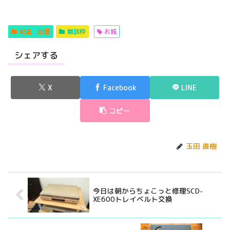
配達 設置
雑談枠
お城
シェアする
X
Facebook
LINE
コピー
玉田 直樹
今日は朝からちょこっと修理SCD-
XE600トレイベルト交換