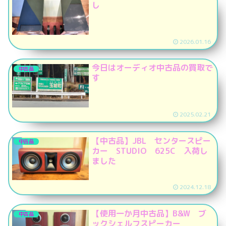
し
2026.01.16
今日はオーディオ中古品の買取で
中古品
す
2025.02.21
【中古品】JBL センタースピー
中古品
カー STUDIO 625C 入荷し
ました
2024.12.18
【使用一か月中古品】B&W ブ
中古品
ックシェルフスピーカー