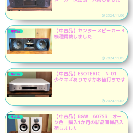
2024.11.06
【中古品】センタースピーカー３
中古品
機種掲載しました
2024.11.05
【中古品】ESOTERIC N-01
中古品
少々キズありですがお値打ちです
2024.11.02
【中古品】B&W 607S3 オー
中古品
ク色 購入1か月の新品同様品入
荷しました