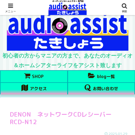
メニュー
検索
初心者の方からマニアの方まで、あなたのオーディオ
＆ホームシアターライフをアシスト致します
SHOP
blog一覧
アクセス
お問い合わせ
DENON ネットワークCDレシーバー
RCD-N12
2025.01.29