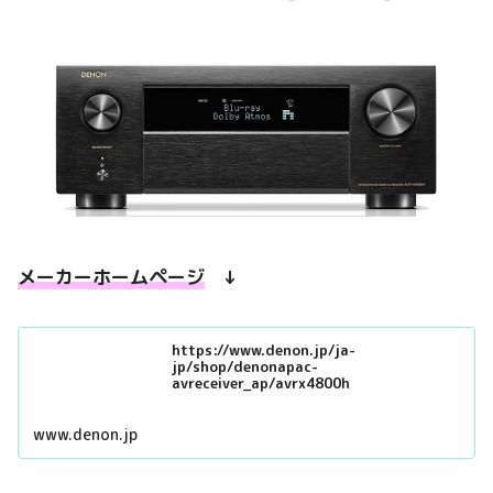
メーカーホームページ
↓
https://www.denon.jp/ja-
jp/shop/denonapac-
avreceiver_ap/avrx4800h
www.denon.jp