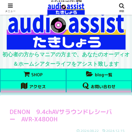
メニュー
検索
初心者の方からマニアの方まで、あなたのオーディオ
＆ホームシアターライフをアシスト致します
SHOP
blog一覧
アクセス
お問い合わせ
DENON 9.4chAVサラウンドレシーバ
ー AVR-X4800H
2024.08.22
2024.12.15