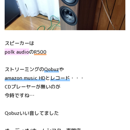
スピーカーは
polk audio
の
R500
ストリーミングの
Qobuz
や
amazon music HD
と
レコード
・・・
CDプレーヤーが無いのが
今時ですね…
Qobuzいい音してました