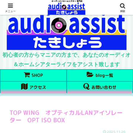
メニュー
検索
初心者の方からマニアの方まで、あなたのオーディオ
＆ホームシアターライフをアシスト致します
SHOP
blog一覧
アクセス
お問い合わせ
TOP WING オプティカルLANアイソレー
ター OPT ISO BOX
2025.11.26