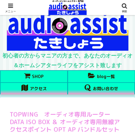
メニュー
検索
初心者の方からマニアの方まで、あなたのオーディオ
＆ホームシアターライフをアシスト致します
SHOP
blog一覧
アクセス
お問い合わせ
TOPWING オーディオ専用ルーター
DATA ISO BOX ＆ オーディオ専用無線ア
クセスポイント OPT AP バンドルセット