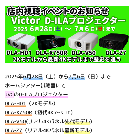
2025年
6月28日
（土）から
7月6日
（日）まで
ホームシアター試聴室にて
JVC
の
D-ILAプロジェクター
DLA-HD1
（2Kモデル）
DLA-X750R
（初代4K e-sift）
DLA-V50
(リアル4Kパネル
先代モデル
)
DLA-Z7
（リアル4Kパネル
最新モデル
）