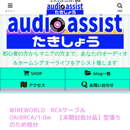
メニュー
検索
初心者の方からマニアの方まで、あなたのオーディオ
＆ホームシアターライフをアシスト致します
SHOP
blog一覧
アクセス
お問い合わせ
WIREWORLD RCAケーブル
OAI8RCA/1.0m 【未開封処分品】型落ち
のため処分